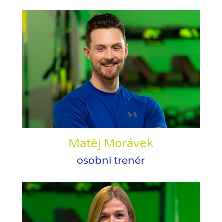
Matěj Morávek
osobní trenér