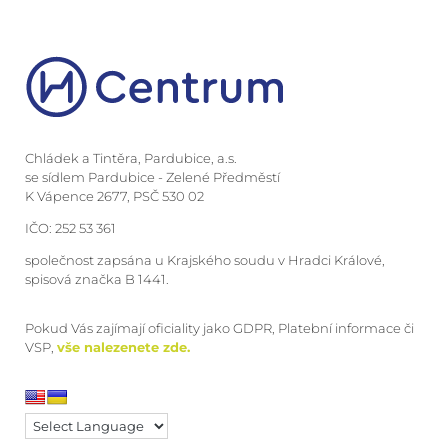
Chládek a Tintěra, Pardubice, a.s.
se sídlem Pardubice - Zelené Předměstí
K Vápence 2677, PSČ 530 02
IČO: 252 53 361
společnost zapsána u Krajského soudu v Hradci Králové,
spisová značka B 1441.
Pokud Vás zajímají oficiality jako GDPR, Platební informace či
VSP,
vše nalezenete zde.