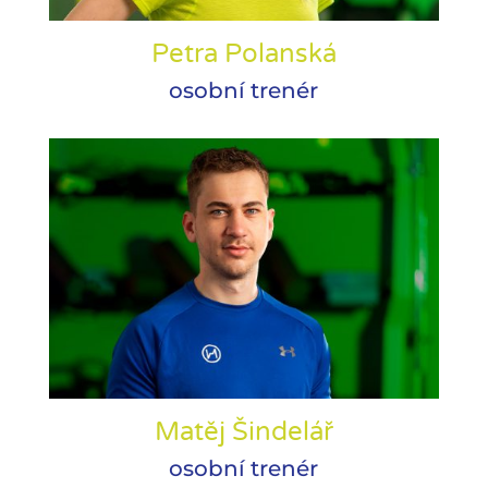
Petra Polanská
osobní trenér
Matěj Šindelář
osobní trenér