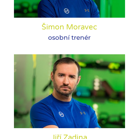
Šimon Moravec
osobní trenér
Jiří Zadina