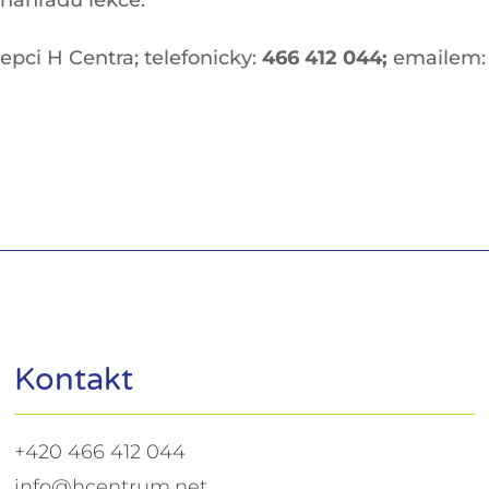
 náhradu lekce.
epci H Centra; telefonicky:
466 412
044;
emailem
Kontakt
+420 466 412 044
info@hcentrum.net