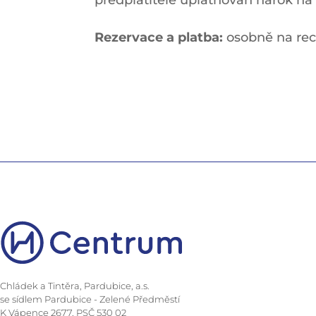
předplatitele uplatňován nárok na
Rezervace a platba:
osobně na rec
Chládek a Tintěra, Pardubice, a.s.
se sídlem Pardubice - Zelené Předměstí
K Vápence 2677, PSČ 530 02