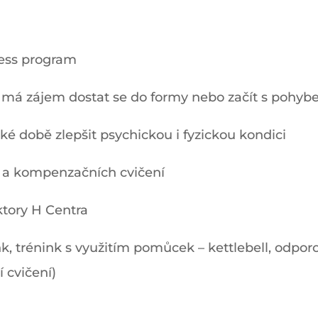
ness program
 má zájem dostat se do formy nebo začít s pohy
átké době zlepšit psychickou i fyzickou kondici
 a kompenzačních cvičení
uktory H Centra
nk, trénink s využitím pomůcek – kettlebell, odporo
í cvičení)