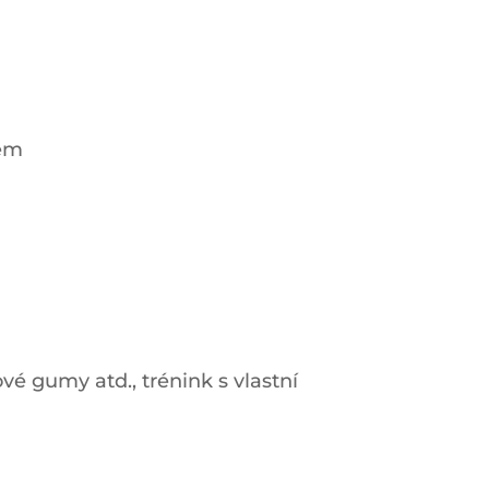
bem
vé gumy atd., trénink s vlastní