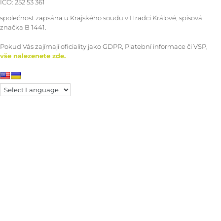
IČO: 252 53 361
společnost zapsána u Krajského soudu v Hradci Králové, spisová
značka B 1441.
Pokud Vás zajímají oficiality jako GDPR, Platební informace či VSP,
vše nalezenete zde.