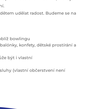
ní.
m dětem udělat radost. Budeme se na
oblíž bowlingu
alónky, konfety, dětské prostírání a
že být i vlastní
luhy (vlastní občerstvení není