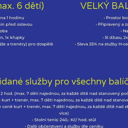
x. 6 dětí)
VELKÝ BALÍ
 na 1 hodinu
• Prostor b
min před oslavou
• Připravený a 
doba
• N
rn, 1x křupky
• 5l džusu, 
že a trenéry) pro dospělé
• Sleva 25% na služby H-
č
idané služby pro všechny balí
/ 2 hod. (max. 7 dětí najednou, za každé dítě nad stanovený poč
ně kurt + trenér, max. 7 dětí najednou, za každé dítě nad stanov
v ceně kurt + trenér, max. 7 dětí najednou, za každé dítě nad 
více)
• Stolní tenis: 240,- Kč/ hod. stůl
• Další občerstvení a služby dle ceníku