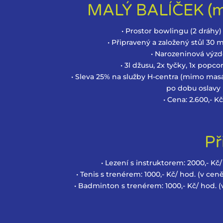
MALÝ BALÍČEK (ma
• Prostor bowlingu (2 dráhy)
• Připravený a založený stůl 30 
• Narozeninová výz
• 3l džusu, 2x tyčky, 1x popco
• Sleva 25% na služby H-centra (mimo masá
po dobu oslavy
• Cena: 2.600,- K
Př
• Lezení s instruktorem: 2000,- Kč
• Tenis s trenérem: 1000,- Kč/ hod. (v ce
• Badminton s trenérem: 1000,- Kč/ hod. (