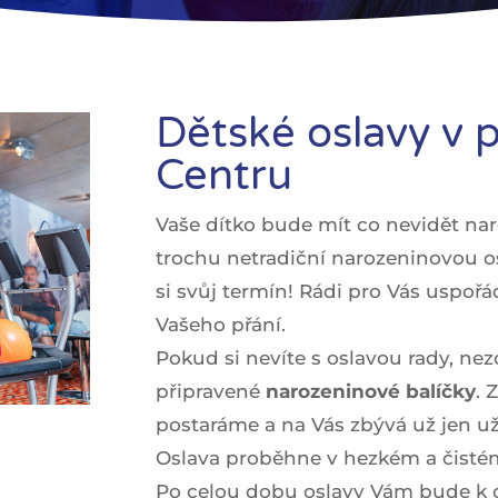
Dětské oslavy v
Centru
Vaše dítko bude mít co nevidět na
trochu netradiční narozeninovou o
si svůj termín! Rádi pro Vás uspo
Vašeho přání.
Pokud si nevíte s oslavou rady, ne
připravené
narozeninové balíčky
. 
postaráme a na Vás zbývá už jen uží
Oslava proběhne v hezkém a čistém 
Po celou dobu oslavy Vám bude k di