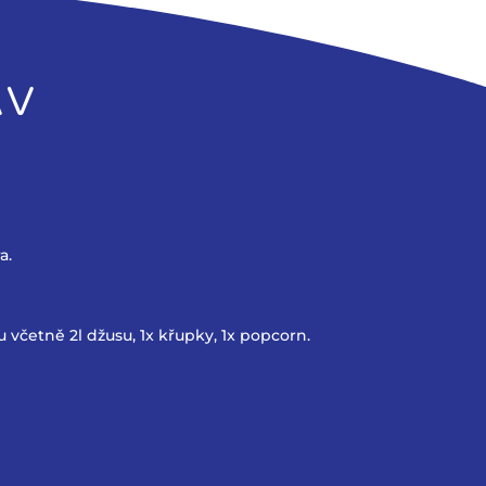
AV
a.
u včetně 2l džusu, 1x křupky, 1x popcorn.