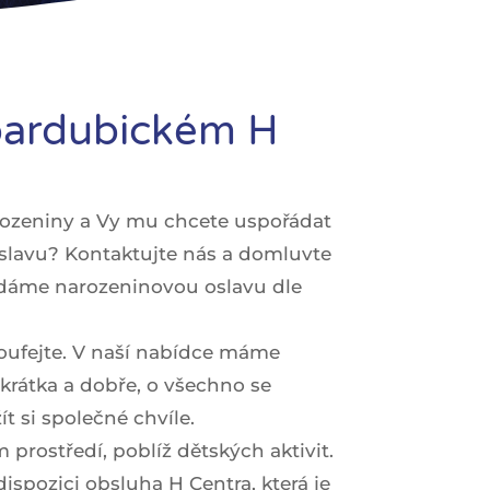
 pardubickém H
rozeniny a Vy mu chcete uspořádat
slavu? Kontaktujte nás a domluvte
řádáme narozeninovou oslavu dle
zoufejte. V naší nabídce máme
Zkrátka a dobře, o všechno se
t si společné chvíle.
prostředí, poblíž dětských aktivit.
spozici obsluha H Centra, která je