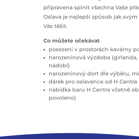
připravena splnit všechna Vaše přá
Oslava je nejlepší způsob jak svý
Vás těšit.
Co můžete očekávat
posezení v prostorách kavárny p
narozeninová výzdoba (girlanda, b
nádobí)
narozeninový dort dle výběru, mů
dárek pro oslavence od H Centra
nabídka baru H Centra včetně obs
povoleno)