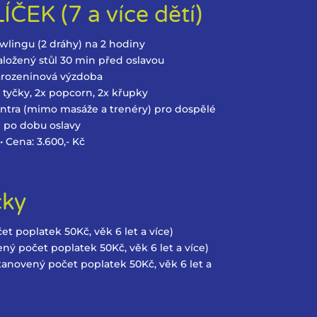
ČEK (7 a více dětí)
owlingu (2 dráhy) na 2 hodiny
založený stůl 30 min před oslavou
arozeninová výzdoba
2x tyčky, 2x popcorn, 2x křupky
centra (mimo masáže a trenéry) pro dospělé
po dobu oslavy
• Cena: 3.600,- Kč
čky
et poplatek 50Kč, věk 6 let a více)
ený počet poplatek 50Kč, věk 6 let a více)
stanovený počet poplatek 50Kč, věk 6 let a