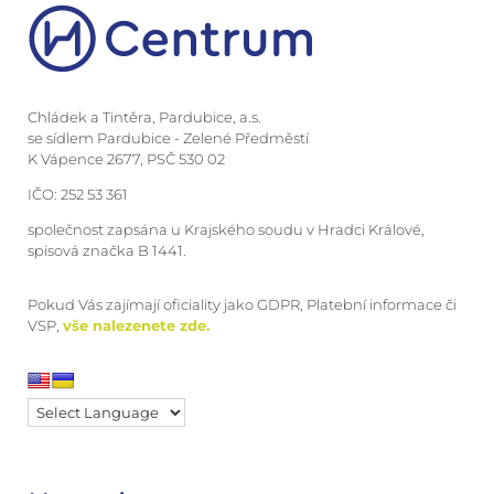
Chládek a Tintěra, Pardubice, a.s.
se sídlem Pardubice - Zelené Předměstí
K Vápence 2677, PSČ 530 02
IČO: 252 53 361
společnost zapsána u Krajského soudu v Hradci Králové,
spisová značka B 1441.
Pokud Vás zajímají oficiality jako GDPR, Platební informace či
VSP,
vše nalezenete zde.