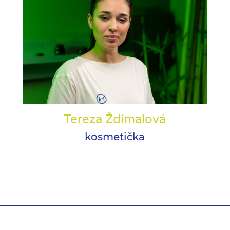
Tereza Ždímalová
kosmetička