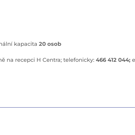
mální kapacita
20 osob
ě na recepci H Centra; telefonicky:
466 412
044;