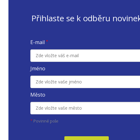
Přihlaste se k odběru novine
E-mail
*
Jméno
Město
Povinné
*
pole