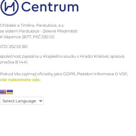
Chládek a Tintěra, Pardubice, a.s.
se sídlem Pardubice - Zelené Předměstí
K Vápence 2677, PSČ 530 02
IČO: 252 53 361
společnost zapsána u Krajského soudu v Hradci Králové, spisová
značka B 1441.
Pokud Vás zajímají oficiality jako GDPR, Platební informace či VSP,
vše nalezenete zde.