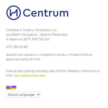
Chládek a Tintěra, Pardubice, a.s.
se sídlem Pardubice - Zelené Předměstí
K Vápence 2677, PSČ 530 02
IČO: 252 53 361
společnost zapsána u Krajského soudu v Hradci Králové,
spisová značka B 1441.
Pokud Vás zajímají oficiality jako GDPR, Platební informace či
VSP,
vše nalezenete zde.