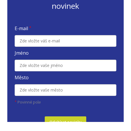
novinek
E-mail
*
Jméno
Město
Povinné
*
pole
Odebírat novinky