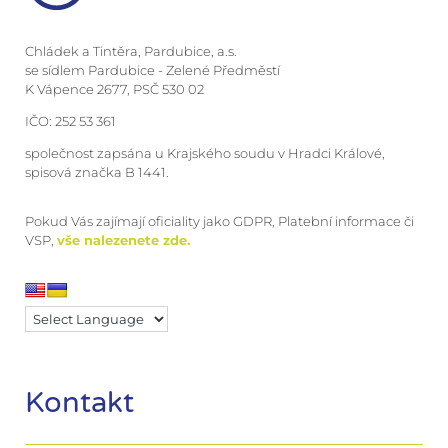
Chládek a Tintěra, Pardubice, a.s.
se sídlem Pardubice - Zelené Předměstí
K Vápence 2677, PSČ 530 02
IČO: 252 53 361
společnost zapsána u Krajského soudu v Hradci Králové,
spisová značka B 1441.
Pokud Vás zajímají oficiality jako GDPR, Platební informace či
VSP,
vše nalezenete zde.
Kontakt