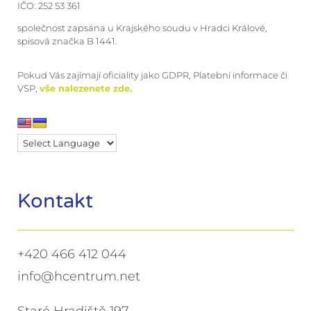
IČO: 252 53 361
společnost zapsána u Krajského soudu v Hradci Králové,
spisová značka B 1441.
Pokud Vás zajímají oficiality jako GDPR, Platební informace či
VSP,
vše nalezenete zde.
Kontakt
+420 466 412 044
info@hcentrum.net
Staré Hradiště 197