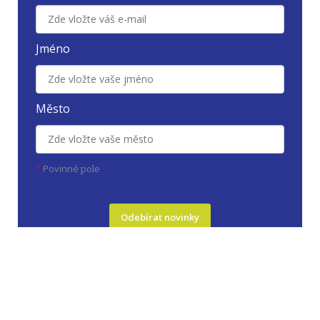
Jméno
Město
Povinné
*
pole
Odebírat novinky
Zádasady zpracování osobních údajů