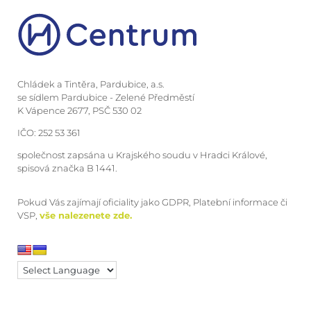
Chládek a Tintěra, Pardubice, a.s.
se sídlem Pardubice - Zelené Předměstí
K Vápence 2677, PSČ 530 02
IČO: 252 53 361
společnost zapsána u Krajského soudu v Hradci Králové,
spisová značka B 1441.
Pokud Vás zajímají oficiality jako GDPR, Platební informace či
VSP,
vše nalezenete zde.