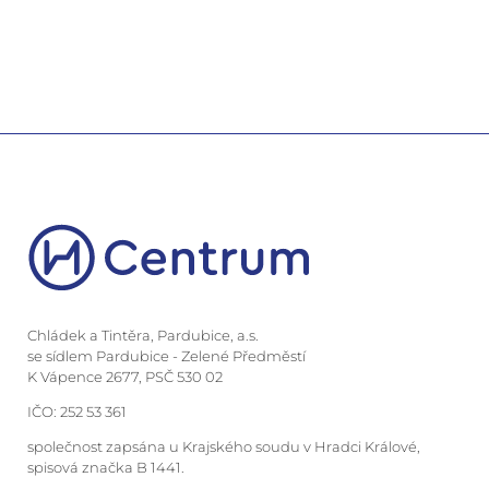
Chládek a Tintěra, Pardubice, a.s.
se sídlem Pardubice - Zelené Předměstí
K Vápence 2677, PSČ 530 02
IČO: 252 53 361
společnost zapsána u Krajského soudu v Hradci Králové,
spisová značka B 1441.