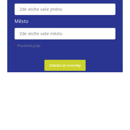
Město
Povinné
*
pole
Odebírat novinky
Zádasady zpracování osobních údajů
Web vytvořilo
GRAPA Studio s.r.o.