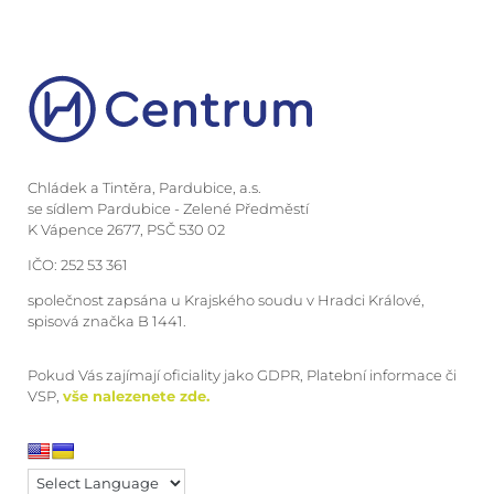
Chládek a Tintěra, Pardubice, a.s.
se sídlem Pardubice - Zelené Předměstí
K Vápence 2677, PSČ 530 02
IČO: 252 53 361
společnost zapsána u Krajského soudu v Hradci Králové,
spisová značka B 1441.
Pokud Vás zajímají oficiality jako GDPR, Platební informace či
VSP,
vše nalezenete zde.