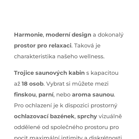
Harmonie
,
moderní design
a dokonalý
prostor pro relaxaci
. Taková je
charakteristika našeho wellness.
Trojice saunových kabin
s kapacitou
až
18 osob
. Vybrat si můžete mezi
finskou
,
parní
, nebo
aroma saunou
.
Pro ochlazení je k dispozici prostorný
ochlazovací bazének
,
sprchy
vizuálně
oddělené od společného prostoru pro
pocit maximální intimity a diskrétnosti.