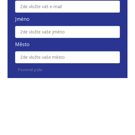
Jméno
Město
Povinné
*
pole
Odebírat novinky
Zádasady zpracování osobních údajů