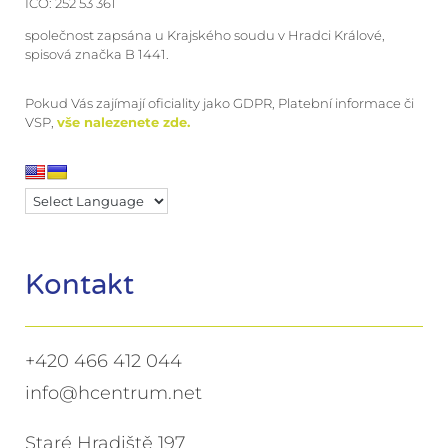
IČO: 252 53 361
společnost zapsána u Krajského soudu v Hradci Králové,
spisová značka B 1441.
Pokud Vás zajímají oficiality jako GDPR, Platební informace či
VSP,
vše nalezenete zde.
Kontakt
+420 466 412 044
info@hcentrum.net
Staré Hradiště 197