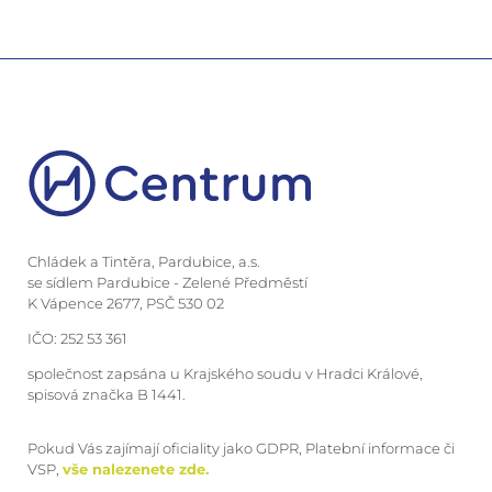
Chládek a Tintěra, Pardubice, a.s.
se sídlem Pardubice - Zelené Předměstí
K Vápence 2677, PSČ 530 02
IČO: 252 53 361
společnost zapsána u Krajského soudu v Hradci Králové,
spisová značka B 1441.
Pokud Vás zajímají oficiality jako GDPR, Platební informace či
VSP,
vše nalezenete zde.