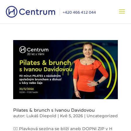
Pilates & brunch s Ivanou Davidovou
autor:
Lukáš Diepold
|
Kvě 5, 2026
|
Uncategorized
🧘‍♀️ Plavková sezóna se blíží aneb DOPNI ZIP v H