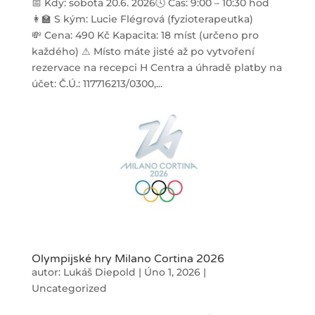
📅 Kdy: sobota 20.6. 2026🕓 Čas: 9:00 – 10:30 hod
👩‍🏫 S kým: Lucie Flégrová (fyzioterapeutka)
💸 Cena: 490 Kč Kapacita: 18 míst (určeno pro
každého) ⚠ Místo máte jisté až po vytvoření
rezervace na recepci H Centra a úhradě platby na
účet: Č.Ú.: 117716213/0300,...
Olympijské hry Milano Cortina 2026
autor:
Lukáš Diepold
|
Úno 1, 2026
|
Uncategorized