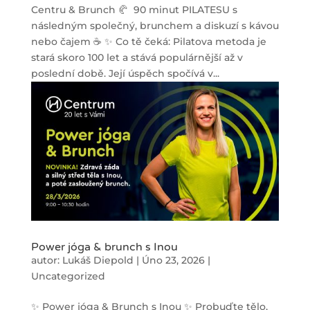
Centru & Brunch 🥐 90 minut PILATESU s
následným společný, brunchem a diskuzí s kávou
nebo čajem ☕ ✨ Co tě čeká: Pilatova metoda je
stará skoro 100 let a stává populárnější až v
poslední době. Její úspěch spočívá v...
Power jóga & brunch s Inou
autor:
Lukáš Diepold
|
Úno 23, 2026
|
Uncategorized
✨ Power jóga & Brunch s Inou ✨ Probuďte tělo,