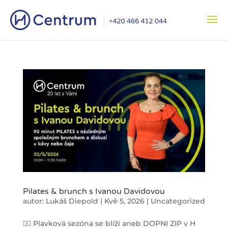
Pilates & brunch s Ivanou Davidovou
autor:
Lukáš Diepold
|
Kvě 5, 2026
|
Uncategorized
🧘‍♀️ Plavková sezóna se blíží aneb DOPNI ZIP v H