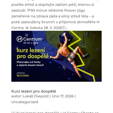
posilte střed a dopřejte zádům péči, kterou si
zaslouží. 💚90 minut vědomé Power jógy
zaměřené na zdravá záda a silný střed těla – a
poté zasloužený brunch v příjemné atmosféře H
Centra. 📅 Sobota 28. 3. 2026🕘...
Kurz lezení pro dospělé
autor:
Lukáš Diepold
|
Úno 17, 2026
|
Uncategorized
🧗‍♂️ Kurz lezení pro dospělé v H Centru Chcete se