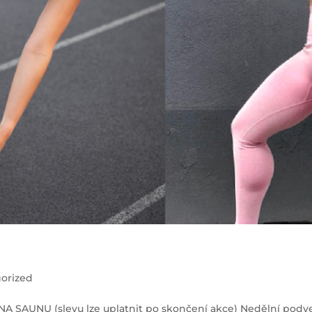
orized
 SAUNU (slevu lze uplatnit po skončení akce) Nedělní podv