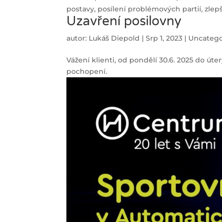
postavy, posílení problémových partií, zlepš
Uzavření posilovny
autor:
Lukáš Diepold
|
Srp 1, 2023
|
Uncatego
Vážení klienti, od pondělí 30.6. 2025 do ú
pochopení.