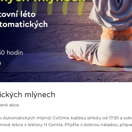
tických mlýnech
vané akce
 do Automatických mlýnů! Cvičíme každou středu od 17:30 a sob
inové lekce s lektory H Centra. Přijďte s dobrou náladou, připr