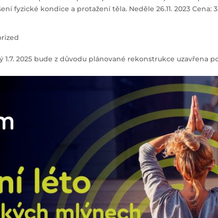
ení fyzické kondice a protažení těla. Neděle 26.11. 2023 Cena: 3
rized
terý 1.7. 2025 bude z důvodu plánované rekonstrukce uzavřena 