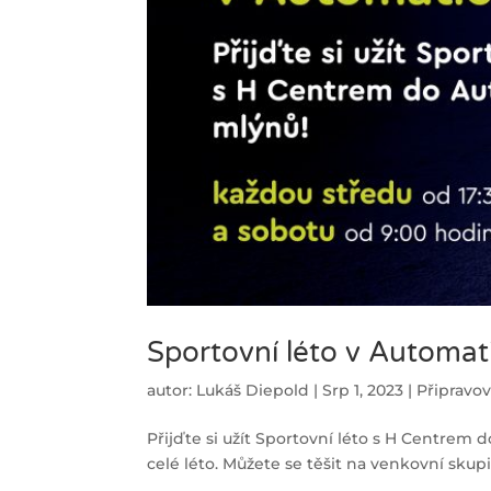
Sportovní léto v Automa
autor:
Lukáš Diepold
|
Srp 1, 2023
|
Připravo
Přijďte si užít Sportovní léto s H Centrem
celé léto. Můžete se těšit na venkovní skup